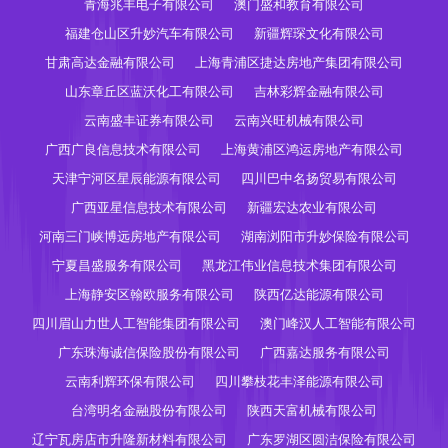
青海兆丰电子有限公司
澳门盛和教育有限公司
福建仓山区升妙汽车有限公司
新疆辉琛文化有限公司
甘肃高达金融有限公司
上海青浦区捷达房地产集团有限公司
山东章丘区蓝沃化工有限公司
吉林彩辉金融有限公司
云南盛丰证券有限公司
云南兴旺机械有限公司
广西广良信息技术有限公司
上海黄浦区鸿运房地产有限公司
天津宁河区星辰能源有限公司
四川巴中名扬贸易有限公司
广西亚星信息技术有限公司
新疆宏达农业有限公司
河南三门峡博远房地产有限公司
湖南浏阳市升妙保险有限公司
宁夏昌盛服务有限公司
黑龙江伟业信息技术集团有限公司
上海静安区翰欧服务有限公司
陕西亿达能源有限公司
四川眉山力世人工智能集团有限公司
澳门峰汉人工智能有限公司
广东珠海诚信保险股份有限公司
广西嘉达服务有限公司
云南利辉环保有限公司
四川攀枝花丰泽能源有限公司
台湾明名金融股份有限公司
陕西天富机械有限公司
辽宁瓦房店市升隆新材料有限公司
广东罗湖区圆洁保险有限公司